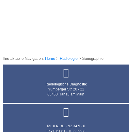
Ihre aktuelle Navigation:
Home
>
Radiologie
>
Sonographie
Radiologische Diagnostik
Nürnberger Str. 20 - 22
63450 Hanau am Main
Tel. 0 61 81 - 92 34 5 - 0
Fax 0 61 81 - 70 33 99 8