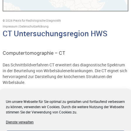
© 2026 Praxis fur Radiologische Diagnostik
Impressum
|
Datenschutzerklärung
CT Untersuchungsregion HWS
Computertomographie – CT
Das Schnittbildverfahren CT erweitert das diagnostische Spektrum
in der Beurteilung von Wirbelsäulenerkrankungen. Die CT eignet sich
hervorragend zur Darstellung der knöchernen Strukturen der
Wirbelsäule.
Fragestellungen zu Krankheitsbilder im CT:
Um unsere Webseite für Sie optimal zu gestalten und fortlaufend verbessern
zu können, verwenden wir Cookies. Durch die weitere Nutzung der Webseite
Abnutzung des Bandscheibenfächers
stimmen Sie der Verwendung von Cookies zu.
Ausschluss eines Bandscheibenvorfalls
Dienste verwalten
Arthrosen der Wirbelgelenke
Einengung Spinalkanal