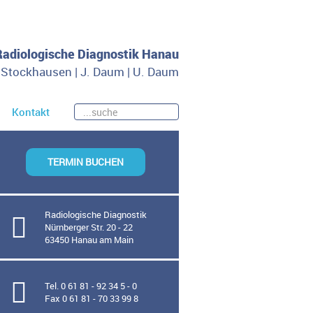
 Radiologische Diagnostik Hanau
. Stockhausen | J. Daum | U. Daum
Kontakt
TERMIN BUCHEN
Radiologische Diagnostik
Nürnberger Str. 20 - 22
63450 Hanau am Main
Tel. 0 61 81 - 92 34 5 - 0
Fax 0 61 81 - 70 33 99 8