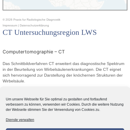
© 2026 Praxis fur Radiologische Diagnostik
Impressum
|
Datenschutzerklärung
CT Untersuchungsregion LWS
Computertomographie – CT
Das Schnittbildverfahren CT erweitert das diagnostische Spektrum
in der Beurteilung von Wirbelsäulenerkrankungen. Die CT eignet
sich hervorragend zur Darstellung der knöchernen Strukturen der
Wirbelsäule.
Fragestellungen zu Krankheitsbilder im CT:
Um unsere Webseite für Sie optimal zu gestalten und fortlaufend
verbessern zu können, verwenden wir Cookies. Durch die weitere Nutzung
der Webseite stimmen Sie der Verwendung von Cookies zu.
Abnutzung des Bandscheibenfächers
Ausschluss eines Bandscheibenvorfalls
Dienste verwalten
Arthrosen der Wirbelgelenke
Einengung Spinalkanal