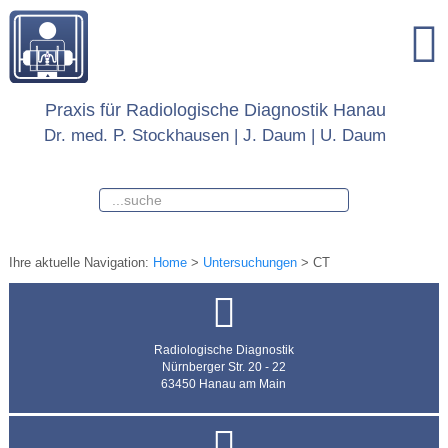
Praxis für Radiologische Diagnostik Hanau
Dr. med. P. Stockhausen | J. Daum | U. Daum
Ihre aktuelle Navigation:
Home
>
Untersuchungen
>
CT
Untersuchungsregion LWS
Radiologische Diagnostik
Nürnberger Str. 20 - 22
63450 Hanau am Main